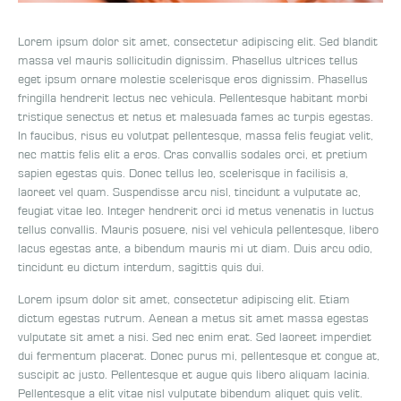
Lorem ipsum dolor sit amet, consectetur adipiscing elit. Sed blandit
massa vel mauris sollicitudin dignissim. Phasellus ultrices tellus
eget ipsum ornare molestie scelerisque eros dignissim. Phasellus
fringilla hendrerit lectus nec vehicula. Pellentesque habitant morbi
tristique senectus et netus et malesuada fames ac turpis egestas.
In faucibus, risus eu volutpat pellentesque, massa felis feugiat velit,
nec mattis felis elit a eros. Cras convallis sodales orci, et pretium
sapien egestas quis. Donec tellus leo, scelerisque in facilisis a,
laoreet vel quam. Suspendisse arcu nisl, tincidunt a vulputate ac,
feugiat vitae leo. Integer hendrerit orci id metus venenatis in luctus
tellus convallis. Mauris posuere, nisi vel vehicula pellentesque, libero
lacus egestas ante, a bibendum mauris mi ut diam. Duis arcu odio,
tincidunt eu dictum interdum, sagittis quis dui.
Lorem ipsum dolor sit amet, consectetur adipiscing elit. Etiam
dictum egestas rutrum. Aenean a metus sit amet massa egestas
vulputate sit amet a nisi. Sed nec enim erat. Sed laoreet imperdiet
dui fermentum placerat. Donec purus mi, pellentesque et congue at,
suscipit ac justo. Pellentesque et augue quis libero aliquam lacinia.
Pellentesque a elit vitae nisl vulputate bibendum aliquet quis velit.